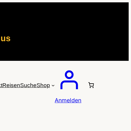
mus
t
Reisen
Suche
Shop
Anmelden