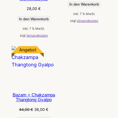
In den Warenkorb
war:
ist:
28,00
€
40,00 €
16,00 €.
inkl. 7 % MwSt.
In den Warenkorb
zzgl.
Versandkosten
inkl. 7 % MwSt.
zzgl.
Versandkosten
Produkt
Angebot
im
Angebot
Bazam + Chakzampa
Thangtong Gyalpo
Ursprünglicher
Aktueller
44,00
€
36,00
€
Preis
Preis