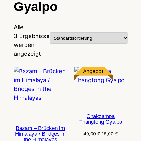
Gyalpo
Alle
3 Ergebnisse
werden
angezeigt
Produkt
Angebot
im
Angebot
Chakzampa
Thangtong Gyalpo
Bazam – Brücken im
Ursprünglicher
Aktueller
40,00
€
16,00
€
Himalaya / Bridges in
the Himalayas
Preis
Preis