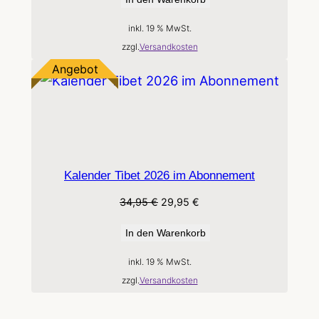
inkl. 19 % MwSt.
zzgl.
Versandkosten
Produkt
Angebot
im
Angebot
Kalender Tibet 2026 im Abonnement
Ursprünglicher
Aktueller
34,95
€
29,95
€
Preis
Preis
war:
ist:
In den Warenkorb
34,95 €
29,95 €.
inkl. 19 % MwSt.
zzgl.
Versandkosten