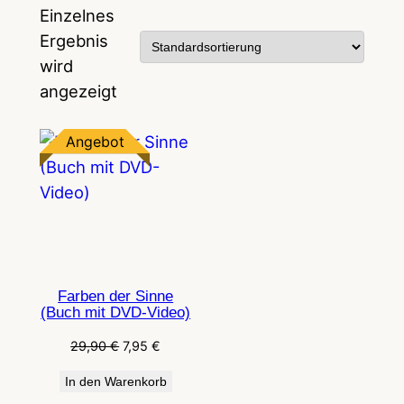
Einzelnes
Ergebnis
wird
angezeigt
Produkt
Angebot
im
Angebot
Farben der Sinne
(Buch mit DVD-Video)
Ursprünglicher
Aktueller
29,90
€
7,95
€
Preis
Preis
In den Warenkorb
war:
ist: