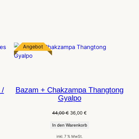
Produkt
Angebot
im
Angebot
 /
Bazam + Chakzampa Thangtong
Gyalpo
Ursprünglicher
Aktueller
44,00
€
36,00
€
Preis
Preis
In den Warenkorb
war:
ist:
44,00 €
36,00 €.
inkl. 7 % MwSt.