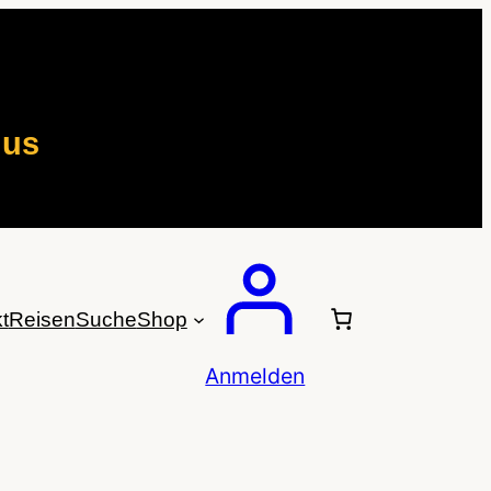
mus
t
Reisen
Suche
Shop
Anmelden