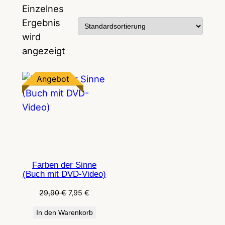
Einzelnes
Ergebnis
wird
angezeigt
Produkt
Angebot
im
Angebot
Farben der Sinne
(Buch mit DVD-Video)
Ursprünglicher
Aktueller
29,90
€
7,95
€
Preis
Preis
In den Warenkorb
war:
ist: