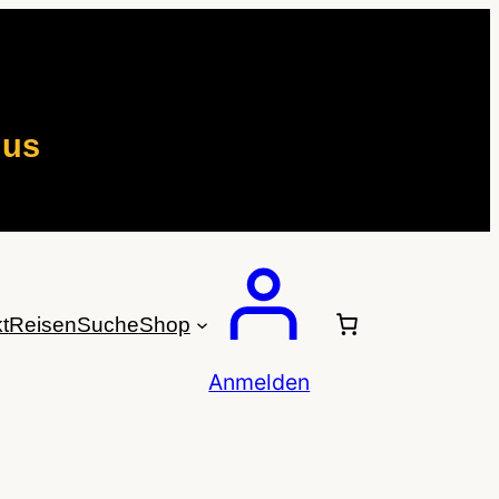
mus
t
Reisen
Suche
Shop
Anmelden