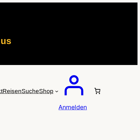
mus
t
Reisen
Suche
Shop
Anmelden