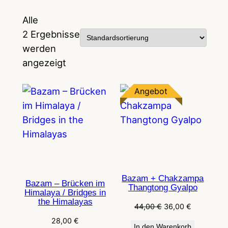
Alle
2 Ergebnisse
werden
angezeigt
Produkt
Angebot
im
Angebot
Bazam + Chakzampa
Bazam – Brücken im
Thangtong Gyalpo
Himalaya / Bridges in
the Himalayas
Ursprünglicher
Aktueller
44,00
€
36,00
€
Preis
Preis
28,00
€
In den Warenkorb