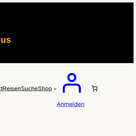
mus
t
Reisen
Suche
Shop
Anmelden