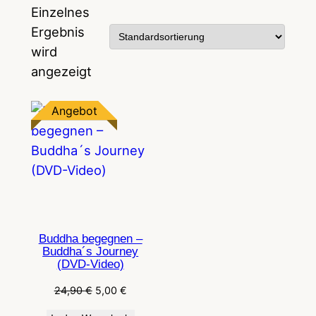
Einzelnes
Ergebnis
wird
angezeigt
Produkt
Angebot
im
Angebot
Buddha begegnen –
Buddha´s Journey
(DVD-Video)
Ursprünglicher
Aktueller
24,90
€
5,00
€
Preis
Preis