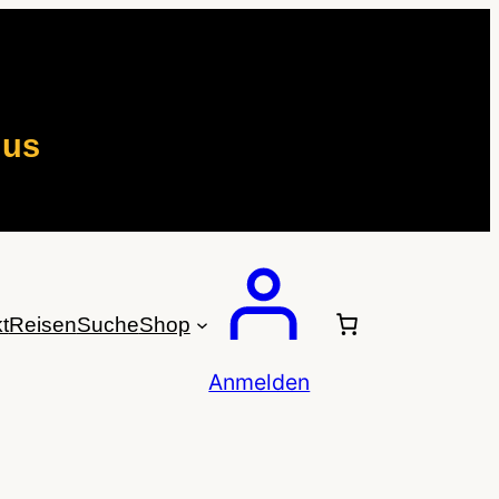
mus
t
Reisen
Suche
Shop
Anmelden