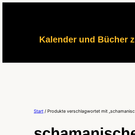
Zum
Inhalt
springen
Kalender und Bücher 
Start
/ Produkte verschlagwortet mit „schamanisch
schamanische