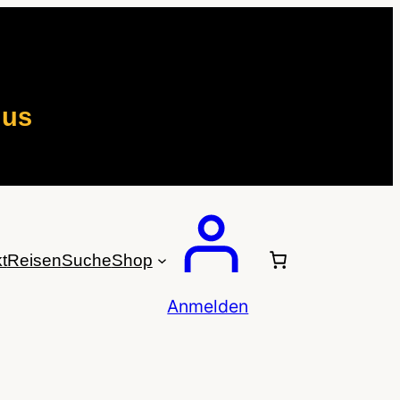
mus
t
Reisen
Suche
Shop
Anmelden