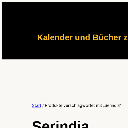
Zum
Inhalt
springen
Kalender und Bücher 
Start
/ Produkte verschlagwortet mit „Serindia“
Serindia