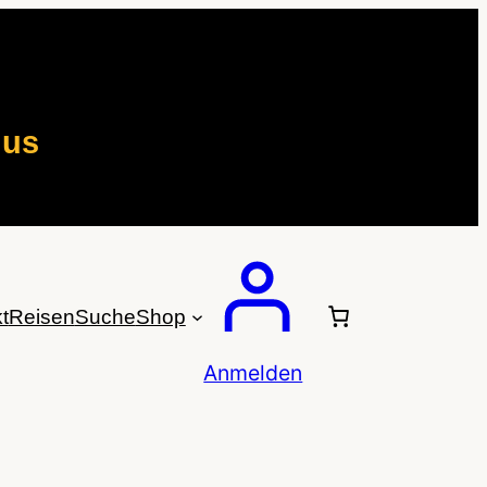
mus
t
Reisen
Suche
Shop
Anmelden