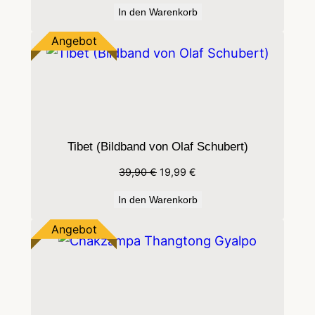
In den Warenkorb
war:
ist:
29,90 €
7,95 €.
Produkt
Angebot
im
Angebot
Tibet (Bildband von Olaf Schubert)
Ursprünglicher
Aktueller
39,90
€
19,99
€
Preis
Preis
In den Warenkorb
war:
ist:
39,90 €
19,99 €.
Produkt
Angebot
im
Angebot