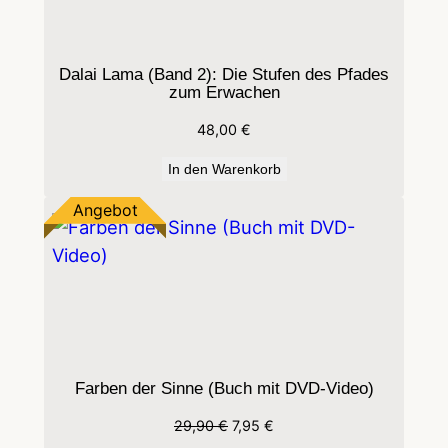
R
O
V
Dalai Lama (Band 2): Die Stufen des Pfades
zum Erwachen
A
R
48,00
€
M
In den Warenkorb
e
n
Produkt
Angebot
g
im
Angebot
e
Farben der Sinne (Buch mit DVD-Video)
Ursprünglicher
Aktueller
29,90
€
7,95
€
Preis
Preis