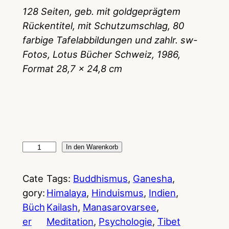
128 Seiten, geb. mit goldgeprägtem
Rückentitel, mit Schutzumschlag, 80
farbige Tafelabbildungen und zahlr. sw-
Fotos, Lotus Bücher Schweiz, 1986,
Format 28,7 x 24,8 cm
H
In den Warenkorb
I
M
Cate
Tags:
Buddhismus
, 
Ganesha
, 
A
gory:
Himalaya
, 
Hinduismus
, 
Indien
, 
L
Büch
Kailash
, 
Manasarovarsee
, 
A
er
Meditation
, 
Psychologie
, 
Tibet