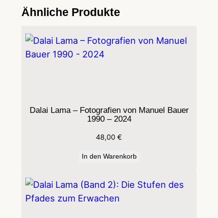
Y
Ähnliche Produkte
A
–
K
A
I
L
A
Dalai Lama – Fotografien von Manuel Bauer
S
1990 – 2024
–
48,00
€
M
A
In den Warenkorb
N
A
S
A