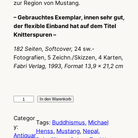
zur Region von Mustang.
– Gebrauchtes Exemplar, innen sehr gut,
der flexible Einband hat auf dem Titel
Knitterspuren –
182 Seiten, Softcover,
24 sw.-
Fotografien, 5 Zeichn./Skizzen, 4 Karten
,
Fabri Verlag, 1993, Format 13,9 x 21,2 cm
M
In den Warenkorb
u
s
Categor
Tags:
Buddhismus
, 
Michael
t
y:
Henss
, 
Mustang
, 
Nepal
, 
a
Antiquar