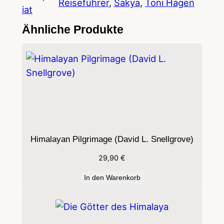
Reiseführer
, 
Sakya
, 
Toni Hagen
n
iat
g
Ähnliche Produkte
(
M
i
c
h
a
e
l
Himalayan Pilgrimage (David L. Snellgrove)
H
29,90
€
e
n
In den Warenkorb
s
s
)