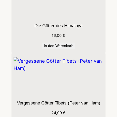
M
e
n
Die Götter des Himalaya
g
e
16,00
€
In den Warenkorb
Vergessene Götter Tibets (Peter van Ham)
24,00
€