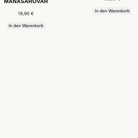
MANASAROVAR
p
In den Warenkorb
e
19,90
€
T
In den Warenkorb
u
c
T
c
T
i
)
M
e
n
g
e