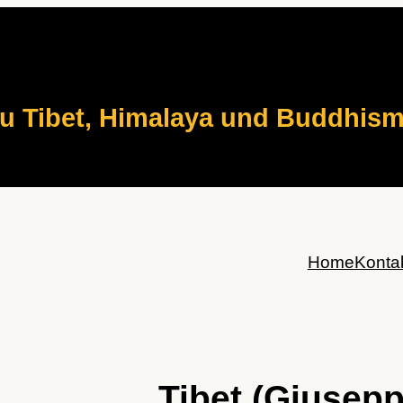
zu Tibet, Himalaya und Buddhis
Home
Konta
Tibet (Giusepp