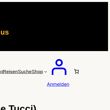
mus
kt
Reisen
Suche
Shop
Anmelden
e Tucci)