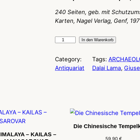
240 Seiten, geb. mit Schutzums
Karten, Nagel Verlag, Genf, 19
T
In den Warenkorb
i
b
Category:
Tags:
ARCHAEOL
e
Antiquariat
Dalai Lama
, 
Giuse
t
(
G
i
u
s
Die Chinesische Tempel
e
IMALAYA – KAILAS –
p
59,90
€