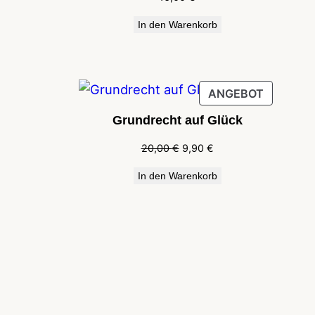
In den Warenkorb
PRODUK
ANGEBOT
IM
Grundrecht auf Glück
ANGEBO
Ursprünglicher
Aktueller
20,00
€
9,90
€
Preis
Preis
In den Warenkorb
war:
ist:
20,00 €
9,90 €.