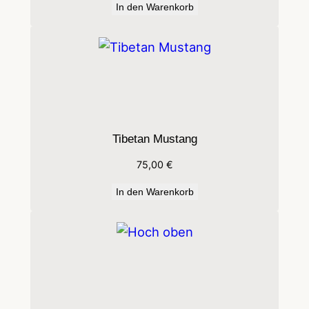
o
In den Warenkorb
g
e
n
s
c
h
Tibetan Mustang
i
e
75,00
€
ß
In den Warenkorb
e
n
s
M
e
n