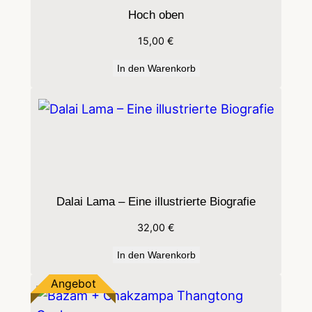
g
Hoch oben
e
15,00
€
In den Warenkorb
Dalai Lama – Eine illustrierte Biografie
32,00
€
In den Warenkorb
Produkt
Angebot
im