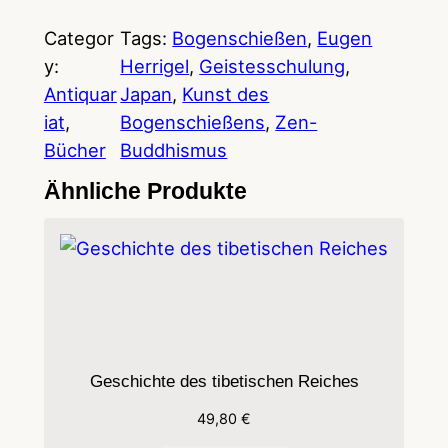
e
n
Categor
Tags:
Bogenschießen
, 
Eugen
i
y:
Herrigel
, 
Geistesschulung
, 
n
Antiquar
Japan
, 
Kunst des
d
iat
, 
Bogenschießens
, 
Zen-
e
Bücher
Buddhismus
r
Ähnliche Produkte
K
u
n
s
t
d
e
Geschichte des tibetischen Reiches
s
49,80
€
B