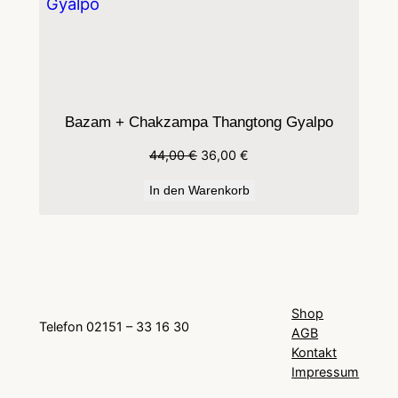
Angebot
Bazam + Chakzampa Thangtong Gyalpo
Ursprünglicher
Aktueller
44,00
€
36,00
€
Preis
Preis
In den Warenkorb
war:
ist:
44,00 €
36,00 €.
Shop
Telefon 02151 – 33 16 30
AGB
Kontakt
Impressum