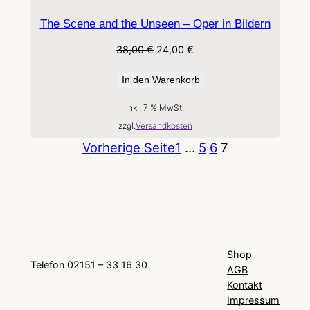
The Scene and the Unseen – Oper in Bildern
Ursprünglicher
Aktueller
38,00
€
24,00
€
Preis
Preis
war:
ist:
In den Warenkorb
38,00 €
24,00 €.
inkl. 7 % MwSt.
zzgl.
Versandkosten
Vorherige Seite
1
…
5
6
7
Shop
Telefon 02151 – 33 16 30
AGB
Kontakt
Impressum