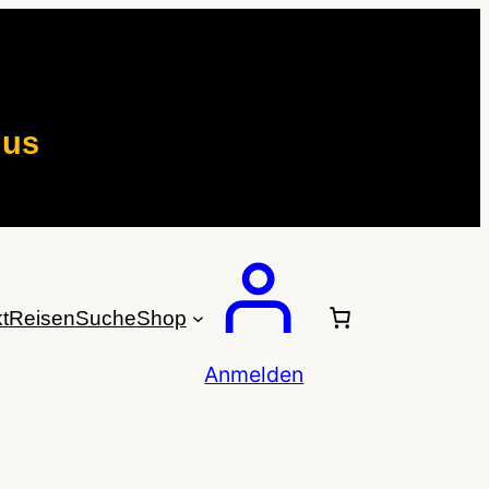
mus
t
Reisen
Suche
Shop
Anmelden