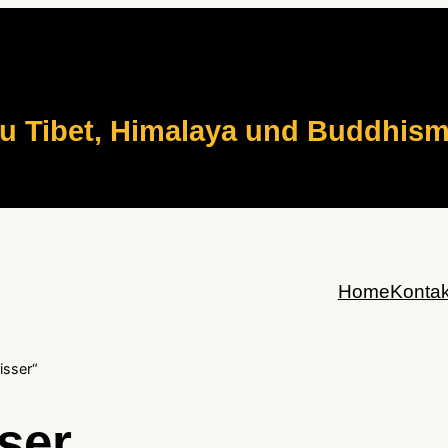
zu Tibet, Himalaya und Buddhis
Home
Kontak
isser“
ser