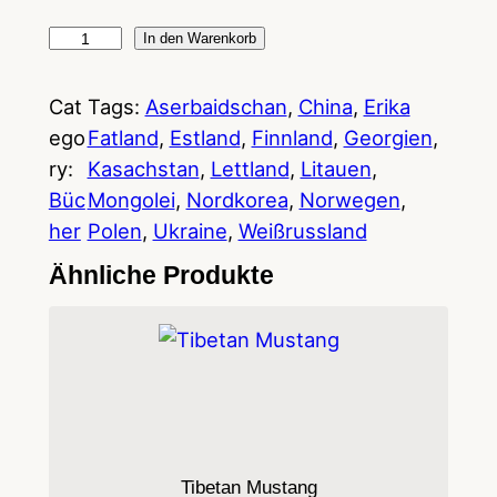
D
In den Warenkorb
i
e
Cat
Tags:
Aserbaidschan
, 
China
, 
Erika
G
ego
Fatland
, 
Estland
, 
Finnland
, 
Georgien
, 
r
ry:
Kasachstan
, 
Lettland
, 
Litauen
, 
e
Büc
Mongolei
, 
Nordkorea
, 
Norwegen
, 
n
her
Polen
, 
Ukraine
, 
Weißrussland
z
Ähnliche Produkte
e
M
e
n
g
e
Tibetan Mustang