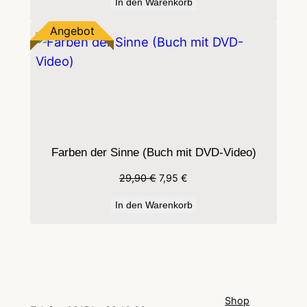
In den Warenkorb
Produkt
Angebot
im
Angebot
Farben der Sinne (Buch mit DVD-Video)
Ursprünglicher
Aktueller
29,90
€
7,95
€
Preis
Preis
In den Warenkorb
war:
ist:
29,90 €
7,95 €.
Shop