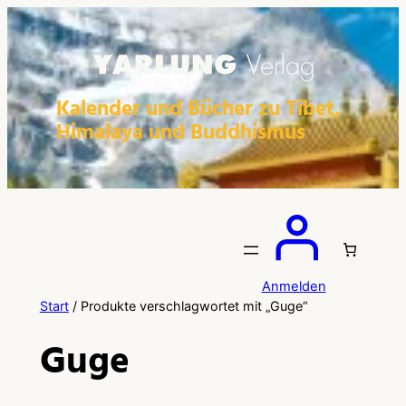
Zum
Inhalt
springen
Kalender und Bücher zu Tibet,
Himalaya und Buddhismus
Anmelden
Start
/ Produkte verschlagwortet mit „Guge“
Guge