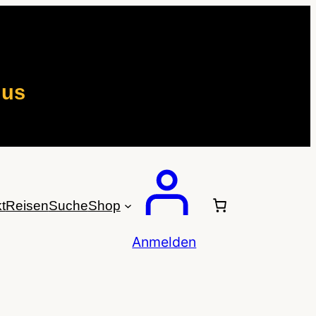
mus
t
Reisen
Suche
Shop
Anmelden