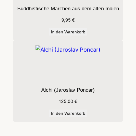
M
Buddhistische Märchen aus dem alten Indien
e
9,95
€
n
In den Warenkorb
g
e
Alchi (Jaroslav Poncar)
125,00
€
In den Warenkorb