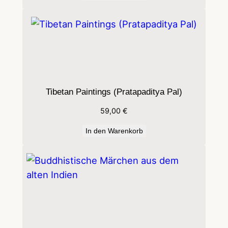
e
t
u
n
d
d
Tibetan Paintings (Pratapaditya Pal)
e
59,00
€
r
M
In den Warenkorb
o
n
g
o
l
e
i