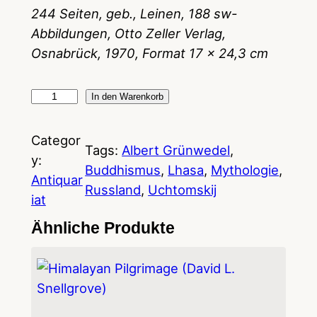
244 Seiten, geb., Leinen, 188 sw-
Abbildungen, Otto Zeller Verlag,
Osnabrück, 1970, Format 17 x 24,3 cm
M
In den Warenkorb
y
t
Categor
Tags:
Albert Grünwedel
, 
h
y:
Buddhismus
, 
Lhasa
, 
Mythologie
, 
o
Antiquar
Russland
, 
Uchtomskij
l
iat
o
Ähnliche Produkte
g
i
e
d
e