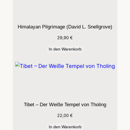
s
B
u
Himalayan Pilgrimage (David L. Snellgrove)
d
29,90
€
d
h
In den Warenkorb
i
s
m
u
s
i
Tibet – Der Weiße Tempel von Tholing
n
T
22,00
€
i
In den Warenkorb
b