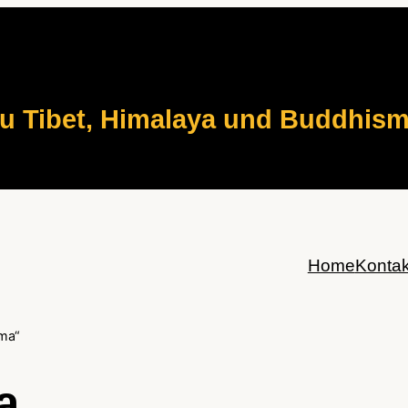
zu Tibet, Himalaya und Buddhis
Home
Kontak
ma“
a