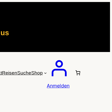
mus
t
Reisen
Suche
Shop
Anmelden