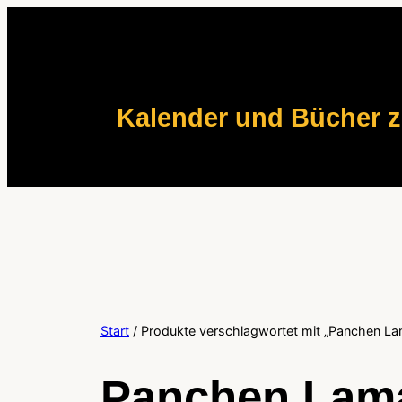
Zum
Inhalt
springen
Kalender und Bücher 
Start
/ Produkte verschlagwortet mit „Panchen La
Panchen Lam