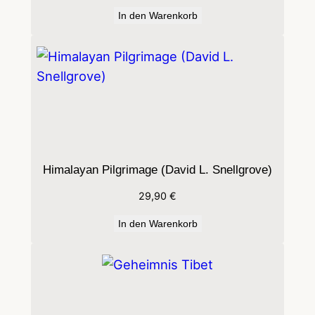
e
In den Warenkorb
l
v
o
n
T
h
o
Himalayan Pilgrimage (David L. Snellgrove)
l
i
29,90
€
n
In den Warenkorb
g
M
e
n
g