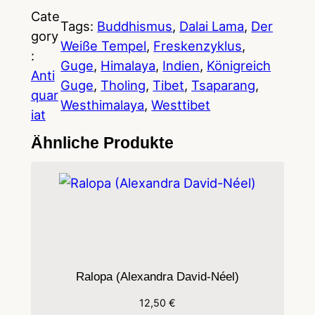
b
Cate
Tags:
Buddhismus
, 
Dalai Lama
, 
Der
e
gory
Weiße Tempel
, 
Freskenzyklus
, 
t
:
Guge
, 
Himalaya
, 
Indien
, 
Königreich
–
Anti
Guge
, 
Tholing
, 
Tibet
, 
Tsaparang
, 
D
quar
Westhimalaya
, 
Westtibet
e
iat
r
Ähnliche Produkte
W
e
i
ß
e
T
e
Ralopa (Alexandra David-Néel)
m
12,50
€
p