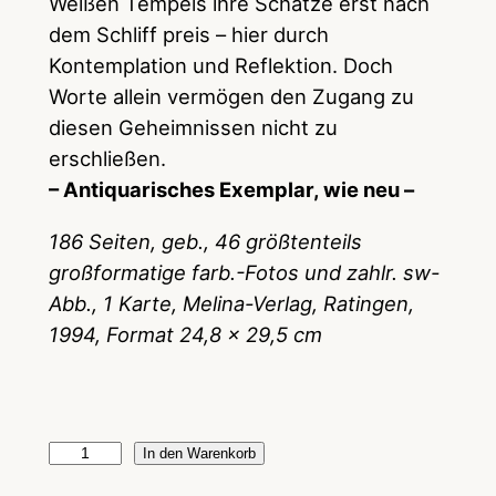
Weißen Tempels ihre Schätze erst nach
dem Schliff preis – hier durch
Kontemplation und Reflektion. Doch
Worte allein vermögen den Zugang zu
diesen Geheimnissen nicht zu
erschließen.
– Antiquarisches Exemplar, wie neu –
186 Seiten, geb., 46 größtenteils
großformatige farb.-Fotos und zahlr. sw-
Abb., 1 Karte, Melina-Verlag, Ratingen,
1994, Format 24,8 x 29,5 cm
T
In den Warenkorb
i